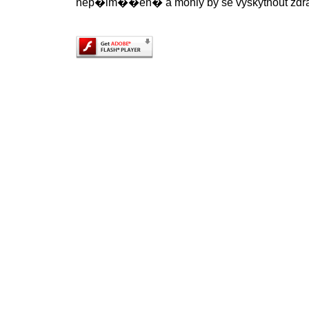
nep�im��en� a mohly by se vyskytnout zdr