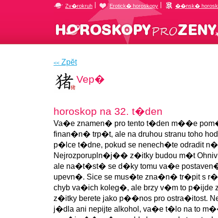
|
|
Zv�rokruh
Erotick� horoskopy
��nsk� horosk
Zpĕt
<<
Vep�
horoskop na 32. t�den
Va�e znamen� pro tento t�den m��e po
finan�n� trp�t, ale na druhou stranu toho h
p�lce t�dne, pokud se nenech�te odradit n�
Nejrozporupln�j�� z�itky budou m�t Ohni
ale na�t�st� se d�ky tomu va�e postaven
upevn�. Sice se mus�te zna�n� tr�pit s r�
chyb va�ich koleg�, ale brzy v�m to p�ijd
z�itky berete jako p��nos pro ostra�itost. N
j�dla ani nepijte alkohol, va�e t�lo na to m