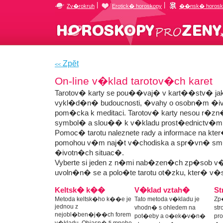
|
|
Zv�rokruh
Erotick� horoskopy
��nsk� horosk
Zpĕt
<<
On-line v�klad tarotov�ch karet
Tarotov� karty se pou��vaj� v kart��stv� jak
vykl�d�n� budoucnosti, �vahy o osobn�m �iv
pom�cka k meditaci. Tarotov� karty nesou r�z
symbol� a slou�� k v�kladu prost�ednictv�m
Pomoc� tarotu naleznete rady a informace na kt
pomohou v�m naj�t v�chodiska a spr�vn� sm
�ivotn�ch situac�.
Vyberte si jeden z n�mi nab�zen�ch zp�sob v�k
uvoln�n� se a polo�te tarotu ot�zku, kter� v
Keltsk� k��
V�klad vztah�
St
Metoda keltsk�ho k��e je
Tato metoda v�kladu je
Zp
jednou z
vhodn� s ohledem na
st
nejobl�ben�j��ch forem
pot�eby a o�ek�v�n�
pr