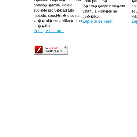
v�kladu. Objasn� ti mnoho
obou partner�.
�ad
oblast� �ivota. Pokud
P�em��lejte o va�em
po
zvol�te pro v�klad tuto
vztahu a klikn�te na
so
metodu, soust�e�te se na
tla��tko:
kli
va�� ot�zku a klikn�te na
Zeptejte se karet
Zep
tla��tko:
Zeptejte se karet