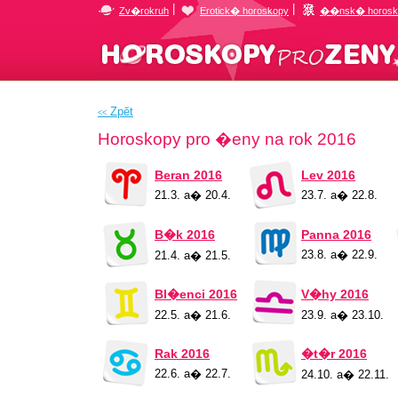
|
|
Zv�rokruh
Erotick� horoskopy
��nsk� horosk
Zpĕt
<<
Horoskopy pro �eny na rok 2016
Beran 2016
Lev 2016
21.3. a� 20.4.
23.7. a� 22.8.
B�k 2016
Panna 2016
23.8. a� 22.9.
21.4. a� 21.5.
Bl�enci 2016
V�hy 2016
22.5. a� 21.6.
23.9. a� 23.10.
Rak 2016
�t�r 2016
22.6. a� 22.7.
24.10. a� 22.11.