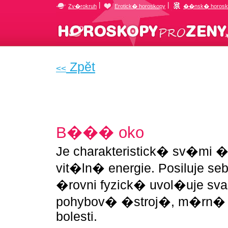
|
|
Zv�rokruh
Erotick� horoskopy
��nsk� horosk
Zpĕt
<<
Kameny
B��� oko
Je charakteristick� sv�mi
vit�ln� energie. Posiluje s
�rovni fyzick� uvol�uje sv
pohybov� �stroj�, m�rn� 
bolesti.