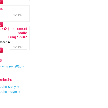
p
us
s
ak� jste element
podle
Feng Shui?
arozen�:
t
6
ny na rok 2016
>>
okruhu
kruhu �eny
>>
kruhu mu�e
>>