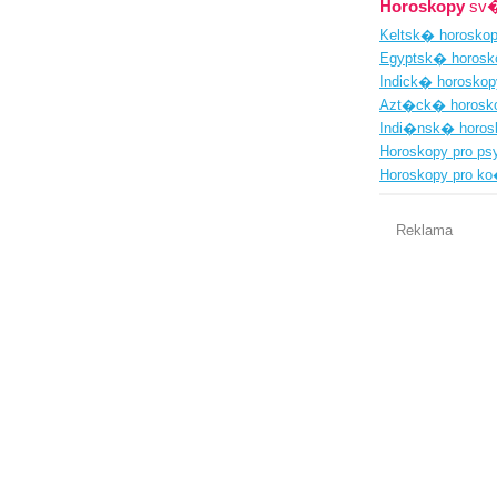
Horoskopy
sv�
Keltsk� horosko
Egyptsk� horos
Indick� horosko
Azt�ck� horosk
Indi�nsk� horo
Horoskopy pro p
Horoskopy pro k
Reklama