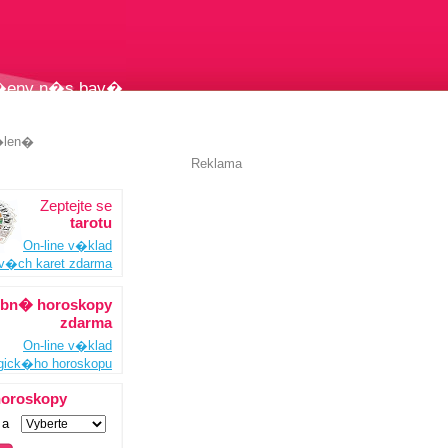
 �eny n�s bav�
�len�
Reklama
Zeptejte se
n�zvem pestr�,
tarotu
, ale i zemit�ch
On-line v�klad
i fyzick� p�sob�
ov�ch karet zdarma
 t�le.
bn� horoskopy
zdarma
On-line v�klad
ogick�ho horoskopu
horoskopy
a