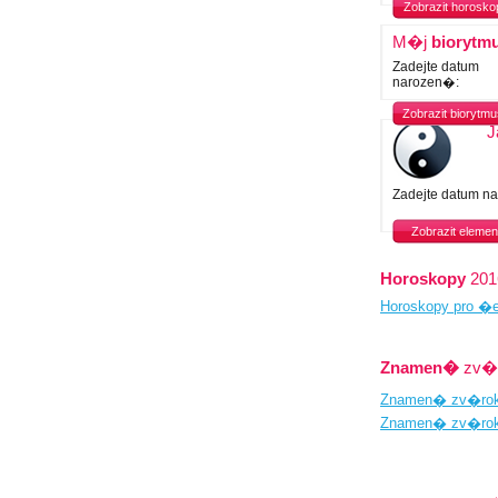
Zobrazit horosko
M�j
biorytm
Zadejte datum
narozen�:
Zobrazit biorytmu
J
Zadejte datum n
Zobrazit elemen
Horoskopy
201
Horoskopy pro �e
Znamen�
zv�r
Znamen� zv�ro
Znamen� zv�ro