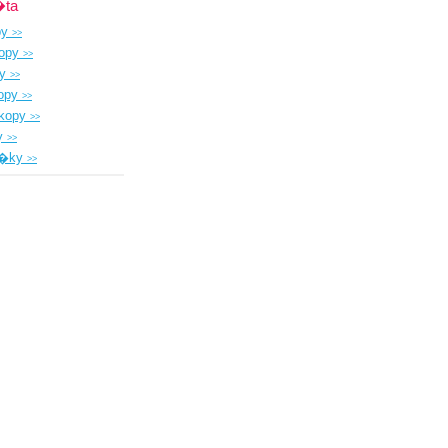
ta
py
>>
kopy
>>
py
>>
opy
>>
skopy
>>
sy
>>
o�ky
>>