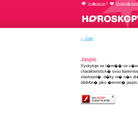
|
Zv�rokruh
Erotick� hor
Zpĕt
<<
Kameny
Jaspis
Vyskytuje se t�m�� ve v�ech
charakteristick� svou barevno
vlastnost�, d�ky ni� n�s d
obdobn� jako �erven� jaspis,