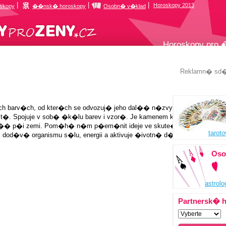
|
|
|
Horoskopy 2013
oskopy
��nsk� horoskopy
Osobn� v�klad
Horoskopy pro
Reklamn� sd
 barv�ch, od kter�ch se odvozuj� jeho dal�� n�zvy. Je zn�m i pod 
st�. Spojuje v sob� �k�lu barev i vzor�. Je kamenem kreativity a fantazie
r�� p�i zemi. Pom�h� n�m p�em�nit ideje ve skute�nost. Na �rovn
tarot
 dod�v� organismu s�lu, energii a aktivuje �ivotn� d�le�it� org�ny v
Oso
astrol
Partnersk� 