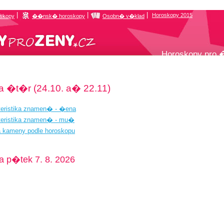
|
|
|
Horoskopy 2015
oskopy
��nsk� horoskopy
Osobn� v�klad
Horoskopy pro
 �t�r (24.10. a� 22.11)
teristika znamen� - �ena
teristika znamen� - mu�
a kameny podle horoskopu
 p�tek 7. 8. 2026