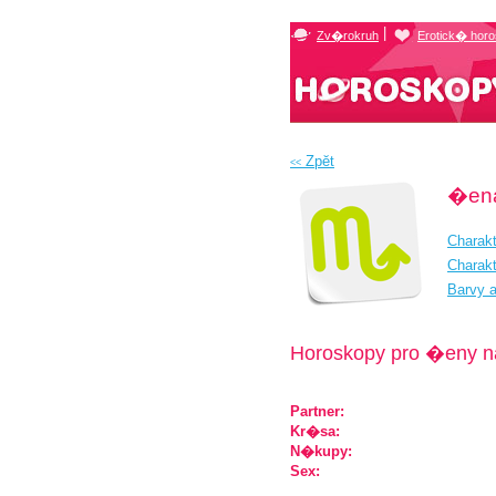
|
Zv�rokruh
Erotick� hor
Zpĕt
<<
�ena
Charak
Charak
Barvy 
Horoskopy pro �eny na
Partner:
Kr�sa:
N�kupy:
Sex: