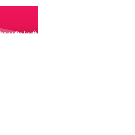
 �eny n�s bav�