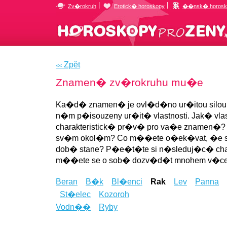
|
|
Zv�rokruh
Erotick� horoskopy
��nsk� horosk
Zpĕt
<<
Znamen� zv�rokruhu mu�e
Ka�d� znamen� je ovl�d�no ur�itou silou, 
n�m p�isouzeny ur�it� vlastnosti. Jak� vlast
charakteristick� pr�v� pro va�e znamen�?
sv�m okol�m? Co m��ete o�ek�vat, �e s
dob� stane? P�e�t�te si n�sleduj�c� chara
m��ete se o sob� dozv�d�t mnohem v�ce
Beran
B�k
Bl�enci
Rak
Lev
Panna
St�elec
Kozoroh
Vodn��
Ryby