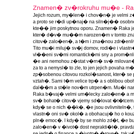
Znamen� zv�rokruhu mu�e - Ra
Jejich rozum, my�len� i chov�n� je velmi 
a proto se r�di up�naj� na siln�j�� osobnost
kte�� jim poskytnou oporu. Znamen� Raka 
kter� d�v� mu��m narozen�m v tomto z
citov� zalo�en�, a t�m i zna�nou zdr�enli
Tito mu�i miluj� sv�j domov, rodi�e i vlast
vl��eni sv�mi romantick�mi sny a prom�nl
�e ani nemohou z�stat v�rn� sv� milovan�
za to a nemysl� to zle, to jen jejich povaha
zp�sobenou citovou rozkol�sanost, kter� se 
vztah�. Sami t�m velice trp� a s oblibou obo
dal��m a st�le nov�m utrpen�m. Mu�i na
Raka b�vaj� velmi um�lecky zalo�en� a 
sv� bohat� citov� vjemy sd�lovat �t�tcem,
kdy� se o nich ��k�, �e jsou ovlivniteln�, 
vlastn� oni sv� okol� a obohacuj� ho o kou
pln� emoc�. I kdy� by se mohlo zd�t, �e 
zalo�en� v �ivot� dost neprakti�t�, pravda
se jedn� o finance a �ivotn� �rove�, tak v