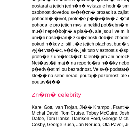
postarat a jejich jedn�n� vykazuje hodn� smys
osobnost dovedou sv�r�zn� prosadit a zajist
pohodln� �ivot, proto�e p��v�tiv� a �tu
pohoda je pro jejich mysl a neklid pot�ebn
mu�i nepr�bojn� a pla��, ale jsou i velmi i
um�li nasb�ran� zku�enosti dob�e zhodnotit
pokud n�kdy zjistili, �e jejich plachost bud� 
vyj�t vst��c, v�d�, jak tuto vlastnost s �s
proto�e z um�leck�ch talent� jim ani here
Nej�ast�ji maj� na reperto�ru n��ky nebo
p�edv�st milou bezradnost. Ve sv� podstat� to
kte�� na sebe neradi poutaj� pozornost, ale o
poutav�j��.
Zn�m� celebrity
Karel Gott, Ivan Trojan, Ji�� Krampol, Frant
Michal David, Tom Cruise, Tobey McGuire, Josh
Dafoe, Tom Hanks, Harrison Ford, George Michae
Cosby, George Bush, Jan Neruda, Ota Pavel,