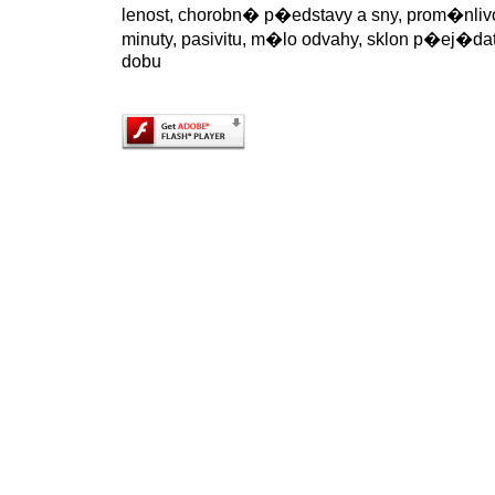
lenost, chorobn� p�edstavy a sny, prom�nl
minuty, pasivitu, m�lo odvahy, sklon p�ej�d
dobu