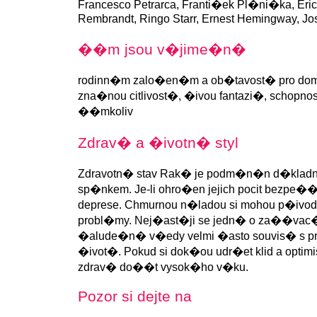
Francesco Petrarca, Franti�ek Pl�ni�ka, Eri
Rembrandt, Ringo Starr, Ernest Hemingway, J
��m jsou v�jime�n�
rodinn�m zalo�en�m a ob�tavost� pro domo
zna�nou citlivost�, �ivou fantazi�, schopno
��mkoliv
Zdrav� a �ivotn� styl
Zdravotn� stav Rak� je podm�n�n d�kla
sp�nkem. Je-li ohro�en jejich pocit bezpe�
deprese. Chmurnou n�ladou si mohou p�ivo
probl�my. Nej�ast�ji se jedn� o za��vac
�alude�n� v�edy velmi �asto souvis� s p
�ivot�. Pokud si dok�ou udr�et klid a optim
zdrav� do��t vysok�ho v�ku.
Pozor si dejte na